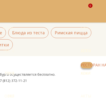
0
О НАС
БАН
е
Блюда из теста
Римская пицца
итки
РЕС
КЕТЫ
ДОСТ
РЕСТОРАН Н
ТОРА
ПР
АВКА
КОНТ
рбурга осуществляется бесплатно.
 (812) 372-11-21
ОЕКТ
НЫ
АКТЫ