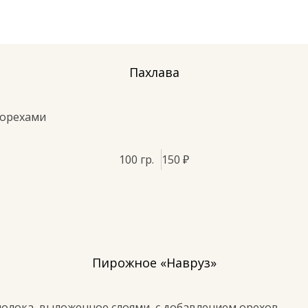
Пахлава
 орехами
100 гр.
150 ₽
Пирожное «Навруз»
молока, выложенное слоями, с добавлением орехов