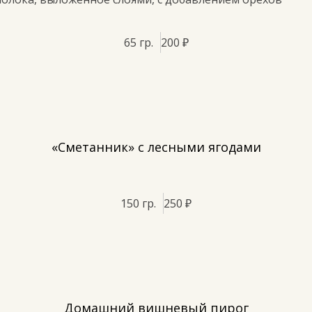
65 гр.
200 ₽
«Сметанник» с лесными ягодами
150 гр.
250 ₽
Домашний вишневый пирог